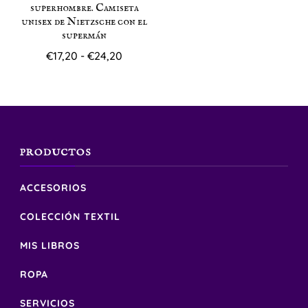
superhombre. Camiseta
unisex de Nietzsche con el
supermán
Rango
€
17,20
-
€
24,20
de
Este
precios:
producto
desde
€17,20
tiene
hasta
múltiples
€24,20
PRODUCTOS
variantes.
Las
ACCESORIOS
opciones
COLECCIÓN TEXTIL
se
MIS LIBROS
pueden
elegir
ROPA
en
SERVICIOS