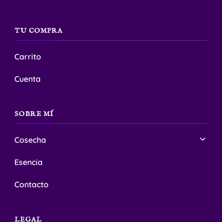
la
página
TU COMPRA
de
producto
Carrito
Cuenta
SOBRE MÍ
Cosecha
Esencia
Contacto
LEGAL