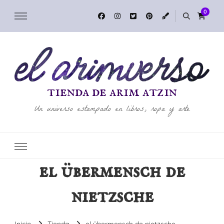
0
tienda de arim atzin
Un universo estampado en libros, ropa y arte
el übermensch de
nietzsche
Inicio
Tienda
el übermensch de nietzsche