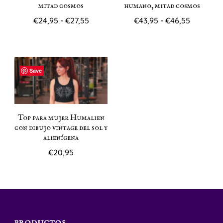
mitad cosmos
humano, mitad cosmos
Rango
Rango
€
24,95
-
€
27,55
€
43,95
-
€
46,55
de
de
Este
Este
precios:
precios:
producto
producto
desde
desde
€24,95
€43,95
tiene
tiene
Save
hasta
hasta
múltiples
múltiples
€27,55
€46,55
variantes.
variantes.
Las
Las
Top para mujer Humalien
con dibujo vintage del sol y
opciones
opciones
alienígena
se
se
€
20,95
pueden
pueden
Este
elegir
elegir
producto
en
en
tiene
la
la
múltiples
página
página