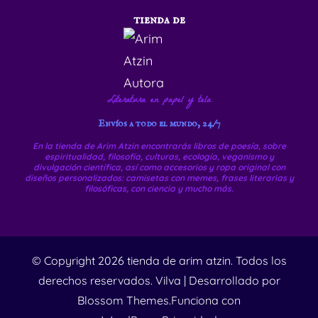
tienda de
Literatura en papel y tela
Envíos a todo el mundo, 24/7
En la tienda de Arim Atzin encontrarás libros de poesía, sobre
espiritualidad, filosofía, culturas, ecología, veganismo y
divulgación científica, así como accesorios y ropa original con
diseños personalizados: camisetas con memes, frases literarias y
filosóficas, con ciencia y mucho más.
© Copyright 2026
tienda de arim atzin
. Todos los
derechos reservados.
Vilva | Desarrollado por
Blossom Themes
.Funciona con