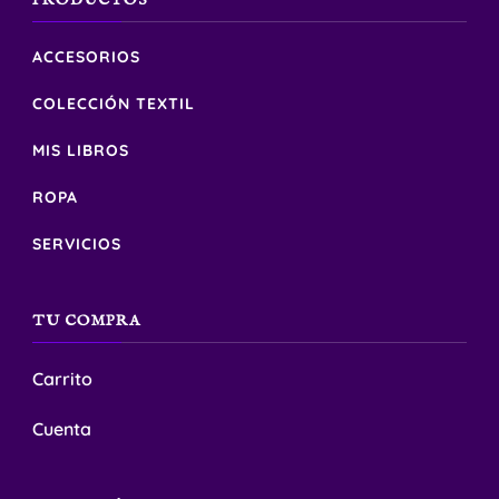
PRODUCTOS
variantes.
de
de
Las
ACCESORIOS
producto
producto
opciones
COLECCIÓN TEXTIL
se
MIS LIBROS
pueden
elegir
ROPA
en
SERVICIOS
la
página
TU COMPRA
de
producto
Carrito
Cuenta