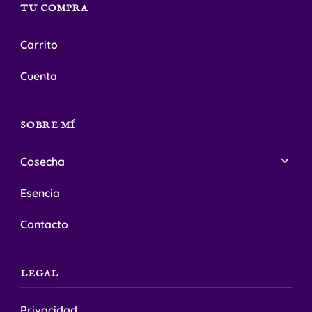
de
TU COMPRA
de
producto
producto
Carrito
Cuenta
SOBRE MÍ
Cosecha
Esencia
Contacto
LEGAL
Privacidad