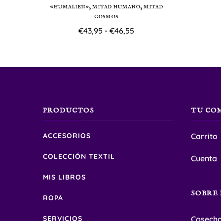
«humalien», mitad humano, mitad
cosmos
Rango
€
43,95
-
€
46,55
de
Este
precios:
producto
desde
€43,95
tiene
hasta
múltiples
€46,55
variantes.
PRODUCTOS
TU CO
Las
ACCESORIOS
Carrito
opciones
se
COLECCIÓN TEXTIL
Cuenta
pueden
MIS LIBROS
elegir
SOBRE 
ROPA
en
la
SERVICIOS
Cosech