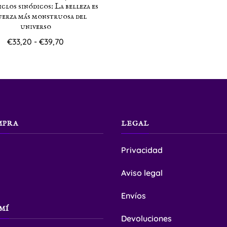
iclos sinódicos: La belleza es
uerza más monstruosa del
universo
Rango
€
33,20
-
€
39,70
de
Este
precios:
producto
desde
€33,20
tiene
hasta
múltiples
€39,70
variantes.
MPRA
LEGAL
Las
Privacidad
opciones
se
Aviso legal
pueden
Envíos
elegir
MÍ
en
Devoluciones