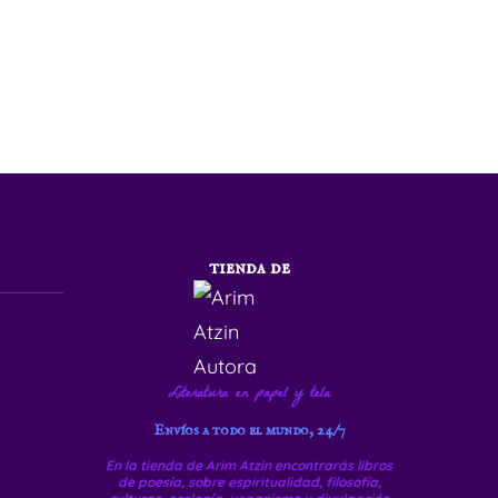
tienda de
Literatura en papel y tela
Envíos a todo el mundo, 24/7
En la tienda de Arim Atzin encontrarás libros
de poesía, sobre espiritualidad, filosofía,