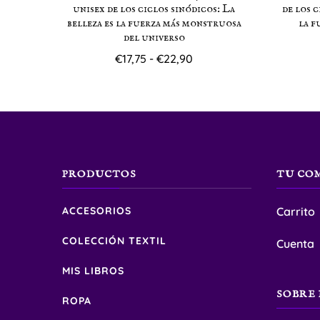
unisex de los ciclos sinódicos: La
de los c
belleza es la fuerza más monstruosa
la f
del universo
Rango
€
17,75
-
€
22,90
de
Este
precios:
producto
desde
€17,75
tiene
hasta
múltiples
€22,90
variantes.
PRODUCTOS
TU CO
Las
ACCESORIOS
Carrito
opciones
se
COLECCIÓN TEXTIL
Cuenta
pueden
MIS LIBROS
elegir
SOBRE 
ROPA
en