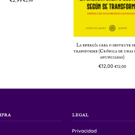
€
2,99
La energía crea o destruye s
transforme (Crónica de unas
anunciadas)
€
12,00
€
12,00
MPRA
LEGAL
Privacidad