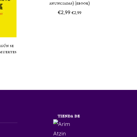
anunciadas) (ebook)
€
2,99
€
2,99
egún se
 muertes
tienda de