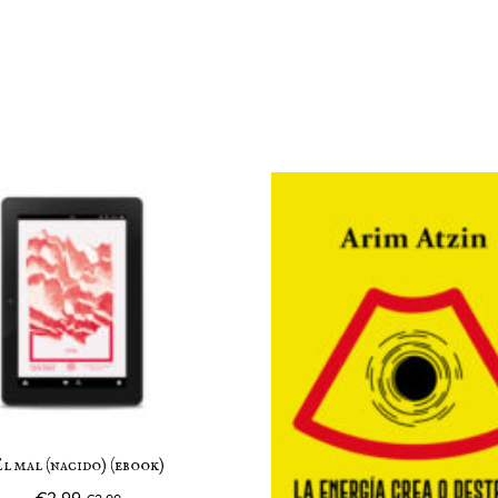
l mal (nacido) (ebook)
€
2,99