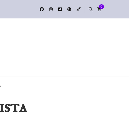
0
ista