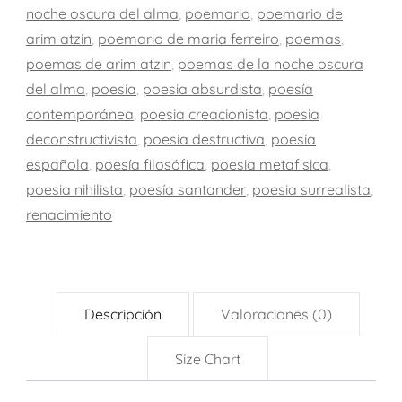
noche oscura del alma
,
poemario
,
poemario de
anunciadas)
arim atzin
,
poemario de maria ferreiro
,
poemas
,
cantidad
poemas de arim atzin
,
poemas de la noche oscura
del alma
,
poesía
,
poesia absurdista
,
poesía
contemporánea
,
poesia creacionista
,
poesia
deconstructivista
,
poesia destructiva
,
poesía
española
,
poesía filosófica
,
poesia metafisica
,
poesia nihilista
,
poesía santander
,
poesia surrealista
,
renacimiento
Descripción
Valoraciones (0)
Size Chart