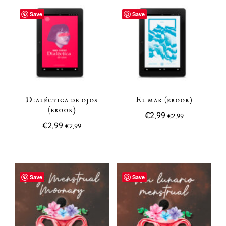
Save
Save
Dialéctica de ojos
El mar (ebook)
(ebook)
€
2,99
€
2,99
€
2,99
€
2,99
Save
Save