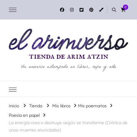
0
tienda de arim atzin
Un universo estampado en libros, ropa y arte
Inicio
Tienda
Mis libros
Mis poemarios
Poesía en papel
La energía crea o destruye según se transforme (Crónica de
unas muertes anunciadas)