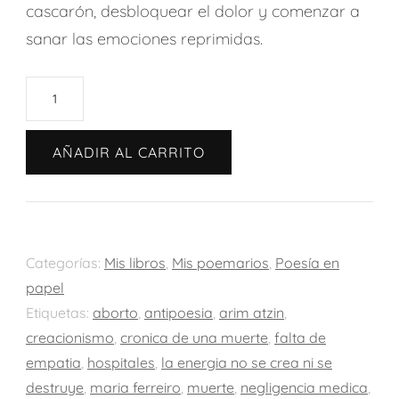
cascarón, desbloquear el dolor y comenzar a
sanar las emociones reprimidas.
La
energía
crea
AÑADIR AL CARRITO
o
destruye
según
se
Categorías:
Mis libros
,
Mis poemarios
,
Poesía en
transforme
papel
(Crónica
Etiquetas:
aborto
,
antipoesia
,
arim atzin
,
de
creacionismo
,
cronica de una muerte
,
falta de
empatia
,
hospitales
,
la energia no se crea ni se
unas
destruye
,
maria ferreiro
,
muerte
,
negligencia medica
,
muertes